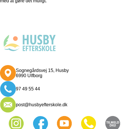
med at gøre det muligt.
Sognegårdsvej 15, Husby
6990 Ulfborg
97 49 55 44
post@husbyefterskole.dk