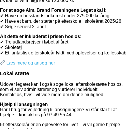
os kan blive muligt for kun 23.000 kr.
For at søge Alm. Brand Foreningens Legat skal I:
✔ Have en husstandsindkomst under 275.000 kr. årligt
✔ Have et barn, der starter på efterskole i skoleåret 2025/26
✔ Søge senest 2. april
Alt dette er inkluderet i prisen hos os:
✔ Tre udlandsrejser i løbet af året
✔ Skoletøj
✔ Et fantastisk efterskoleår fyldt med oplevelser og fællesskab
Læs mere og ansøg her
Lokal støtte
Udover legatet kan I også søge lokal efterskolestøtte hos os,
som vi selv administrerer og vurderer individuelt.
Kontakt os, hvis I vil vide mere om denne mulighed.
Hjælp til ansøgningen
Har I brug for vejledning til ansøgningen? Vi står klar til at
hjælpe – kontakt os på 97 49 55 44.
Et efterskoleår er en oplevelse for livet – vi vil gerne hjælpe